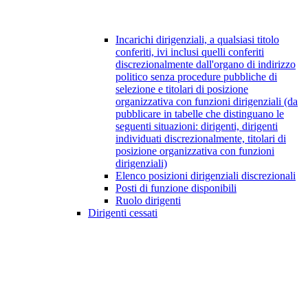
Incarichi dirigenziali, a qualsiasi titolo
conferiti, ivi inclusi quelli conferiti
discrezionalmente dall'organo di indirizzo
politico senza procedure pubbliche di
selezione e titolari di posizione
organizzativa con funzioni dirigenziali (da
pubblicare in tabelle che distinguano le
seguenti situazioni: dirigenti, dirigenti
individuati discrezionalmente, titolari di
posizione organizzativa con funzioni
dirigenziali)
Elenco posizioni dirigenziali discrezionali
Posti di funzione disponibili
Ruolo dirigenti
Dirigenti cessati