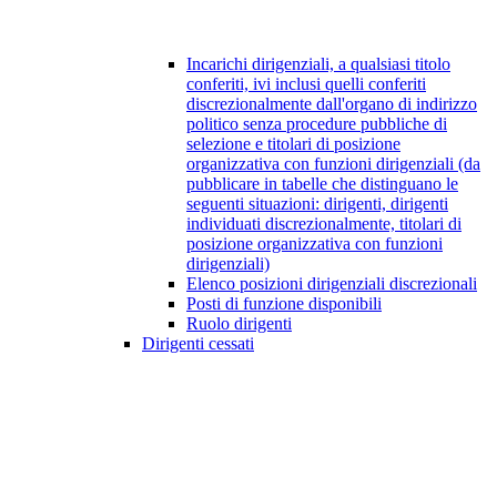
Incarichi dirigenziali, a qualsiasi titolo
conferiti, ivi inclusi quelli conferiti
discrezionalmente dall'organo di indirizzo
politico senza procedure pubbliche di
selezione e titolari di posizione
organizzativa con funzioni dirigenziali (da
pubblicare in tabelle che distinguano le
seguenti situazioni: dirigenti, dirigenti
individuati discrezionalmente, titolari di
posizione organizzativa con funzioni
dirigenziali)
Elenco posizioni dirigenziali discrezionali
Posti di funzione disponibili
Ruolo dirigenti
Dirigenti cessati