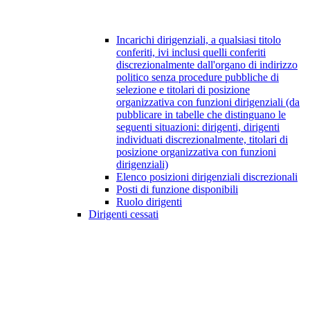
Incarichi dirigenziali, a qualsiasi titolo
conferiti, ivi inclusi quelli conferiti
discrezionalmente dall'organo di indirizzo
politico senza procedure pubbliche di
selezione e titolari di posizione
organizzativa con funzioni dirigenziali (da
pubblicare in tabelle che distinguano le
seguenti situazioni: dirigenti, dirigenti
individuati discrezionalmente, titolari di
posizione organizzativa con funzioni
dirigenziali)
Elenco posizioni dirigenziali discrezionali
Posti di funzione disponibili
Ruolo dirigenti
Dirigenti cessati