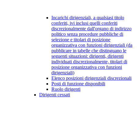
Incarichi dirigenziali, a qualsiasi titolo
conferiti, ivi inclusi quelli conferiti
discrezionalmente dall'organo di indirizzo
politico senza procedure pubbliche di
selezione e titolari di posizione
organizzativa con funzioni dirigenziali (da
pubblicare in tabelle che distinguano le
seguenti situazioni: dirigenti, dirigenti
individuati discrezionalmente, titolari di
posizione organizzativa con funzioni
dirigenziali)
Elenco posizioni dirigenziali discrezionali
Posti di funzione disponibili
Ruolo dirigenti
Dirigenti cessati