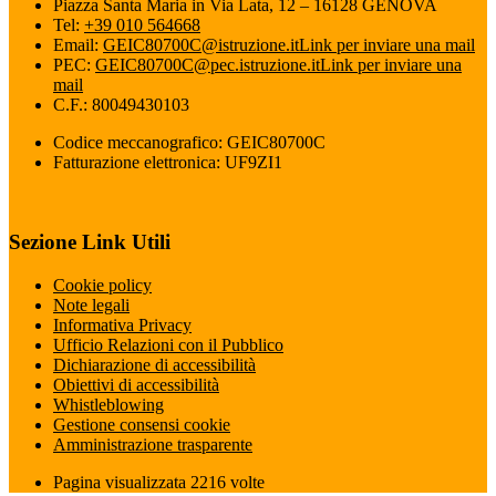
Piazza Santa Maria in Via Lata, 12 – 16128 GENOVA
Tel:
+39 010 564668
Email:
GEIC80700C@istruzione.it
Link per inviare una mail
PEC:
GEIC80700C@pec.istruzione.it
Link per inviare una
mail
C.F.: 80049430103
Codice meccanografico: GEIC80700C
Fatturazione elettronica: UF9ZI1
Sezione Link Utili
Cookie policy
Note legali
Informativa Privacy
Ufficio Relazioni con il Pubblico
Dichiarazione di accessibilità
Obiettivi di accessibilità
Whistleblowing
Gestione consensi cookie
Amministrazione trasparente
Pagina visualizzata
2216
volte