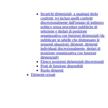
Incarichi dirigenziali, a qualsiasi titolo
conferiti, ivi inclusi quelli conferiti
discrezionalmente dall'organo di indirizzo
politico senza procedure pubbliche di
selezione e titolari di posizione
organizzativa con funzioni dirigenziali (da
pubblicare in tabelle che distinguano le
seguenti situazioni: dirigenti, dirigenti
individuati discrezionalmente, titolari di
posizione organizzativa con funzioni
dirigenziali)
Elenco posizioni dirigenziali discrezionali
Posti di funzione disponibili
Ruolo dirigenti
Dirigenti cessati