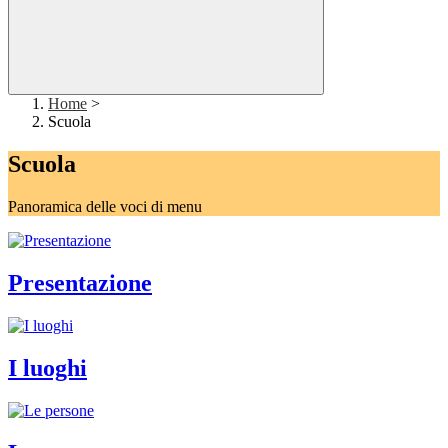
Home
>
Scuola
Scuola
Panoramica delle voci di menu
Presentazione
I luoghi