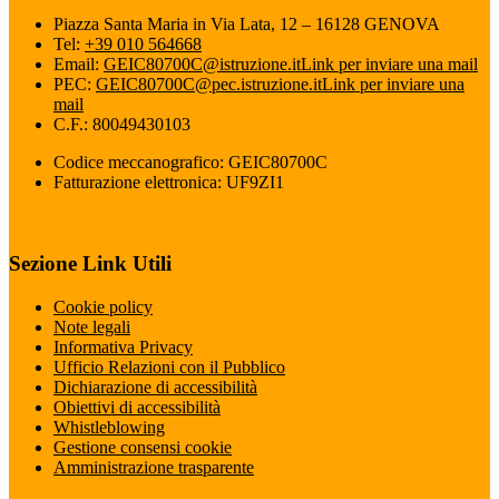
Piazza Santa Maria in Via Lata, 12 – 16128 GENOVA
Tel:
+39 010 564668
Email:
GEIC80700C@istruzione.it
Link per inviare una mail
PEC:
GEIC80700C@pec.istruzione.it
Link per inviare una
mail
C.F.: 80049430103
Codice meccanografico: GEIC80700C
Fatturazione elettronica: UF9ZI1
Sezione Link Utili
Cookie policy
Note legali
Informativa Privacy
Ufficio Relazioni con il Pubblico
Dichiarazione di accessibilità
Obiettivi di accessibilità
Whistleblowing
Gestione consensi cookie
Amministrazione trasparente