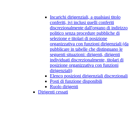
Incarichi dirigenziali, a qualsiasi titolo
conferiti, ivi inclusi quelli conferiti
discrezionalmente dall'organo di indirizzo
politico senza procedure pubbliche di
selezione e titolari di posizione
organizzativa con funzioni dirigenziali (da
pubblicare in tabelle che distinguano le
seguenti situazioni: dirigenti, dirigenti
individuati discrezionalmente, titolari di
posizione organizzativa con funzioni
dirigenziali)
Elenco posizioni dirigenziali discrezionali
Posti di funzione disponibili
Ruolo dirigenti
Dirigenti cessati