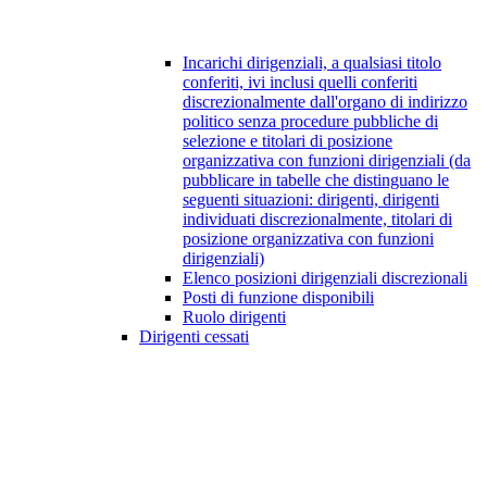
Incarichi dirigenziali, a qualsiasi titolo
conferiti, ivi inclusi quelli conferiti
discrezionalmente dall'organo di indirizzo
politico senza procedure pubbliche di
selezione e titolari di posizione
organizzativa con funzioni dirigenziali (da
pubblicare in tabelle che distinguano le
seguenti situazioni: dirigenti, dirigenti
individuati discrezionalmente, titolari di
posizione organizzativa con funzioni
dirigenziali)
Elenco posizioni dirigenziali discrezionali
Posti di funzione disponibili
Ruolo dirigenti
Dirigenti cessati