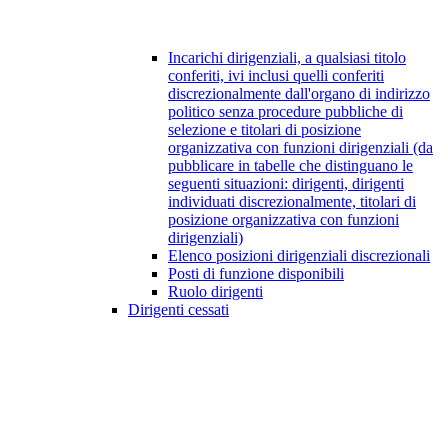
Incarichi dirigenziali, a qualsiasi titolo
conferiti, ivi inclusi quelli conferiti
discrezionalmente dall'organo di indirizzo
politico senza procedure pubbliche di
selezione e titolari di posizione
organizzativa con funzioni dirigenziali (da
pubblicare in tabelle che distinguano le
seguenti situazioni: dirigenti, dirigenti
individuati discrezionalmente, titolari di
posizione organizzativa con funzioni
dirigenziali)
Elenco posizioni dirigenziali discrezionali
Posti di funzione disponibili
Ruolo dirigenti
Dirigenti cessati