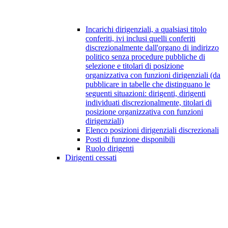
Incarichi dirigenziali, a qualsiasi titolo
conferiti, ivi inclusi quelli conferiti
discrezionalmente dall'organo di indirizzo
politico senza procedure pubbliche di
selezione e titolari di posizione
organizzativa con funzioni dirigenziali (da
pubblicare in tabelle che distinguano le
seguenti situazioni: dirigenti, dirigenti
individuati discrezionalmente, titolari di
posizione organizzativa con funzioni
dirigenziali)
Elenco posizioni dirigenziali discrezionali
Posti di funzione disponibili
Ruolo dirigenti
Dirigenti cessati