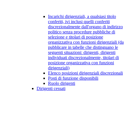
Incarichi dirigenziali, a qualsiasi titolo
conferiti, ivi inclusi quelli conferiti
discrezionalmente dall'organo di indirizzo
politico senza procedure pubbliche di
selezione e titolari di posizione
organizzativa con funzioni dirigenziali (da
pubblicare in tabelle che distinguano le
seguenti situazioni: dirigenti, dirigenti
individuati discrezionalmente, titolari di
posizione organizzativa con funzioni
dirigenziali)
Elenco posizioni dirigenziali discrezionali
Posti di funzione disponibili
Ruolo dirigenti
Dirigenti cessati