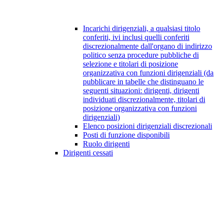
Incarichi dirigenziali, a qualsiasi titolo
conferiti, ivi inclusi quelli conferiti
discrezionalmente dall'organo di indirizzo
politico senza procedure pubbliche di
selezione e titolari di posizione
organizzativa con funzioni dirigenziali (da
pubblicare in tabelle che distinguano le
seguenti situazioni: dirigenti, dirigenti
individuati discrezionalmente, titolari di
posizione organizzativa con funzioni
dirigenziali)
Elenco posizioni dirigenziali discrezionali
Posti di funzione disponibili
Ruolo dirigenti
Dirigenti cessati