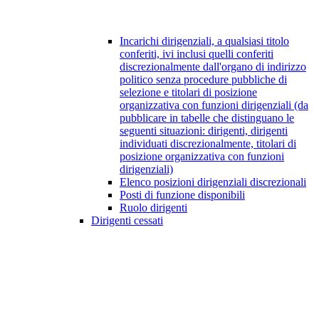
Incarichi dirigenziali, a qualsiasi titolo
conferiti, ivi inclusi quelli conferiti
discrezionalmente dall'organo di indirizzo
politico senza procedure pubbliche di
selezione e titolari di posizione
organizzativa con funzioni dirigenziali (da
pubblicare in tabelle che distinguano le
seguenti situazioni: dirigenti, dirigenti
individuati discrezionalmente, titolari di
posizione organizzativa con funzioni
dirigenziali)
Elenco posizioni dirigenziali discrezionali
Posti di funzione disponibili
Ruolo dirigenti
Dirigenti cessati