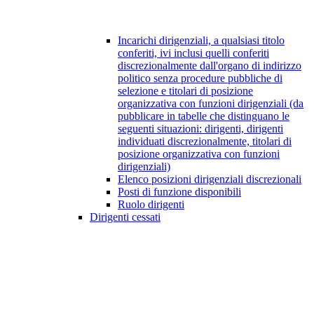
Incarichi dirigenziali, a qualsiasi titolo
conferiti, ivi inclusi quelli conferiti
discrezionalmente dall'organo di indirizzo
politico senza procedure pubbliche di
selezione e titolari di posizione
organizzativa con funzioni dirigenziali (da
pubblicare in tabelle che distinguano le
seguenti situazioni: dirigenti, dirigenti
individuati discrezionalmente, titolari di
posizione organizzativa con funzioni
dirigenziali)
Elenco posizioni dirigenziali discrezionali
Posti di funzione disponibili
Ruolo dirigenti
Dirigenti cessati