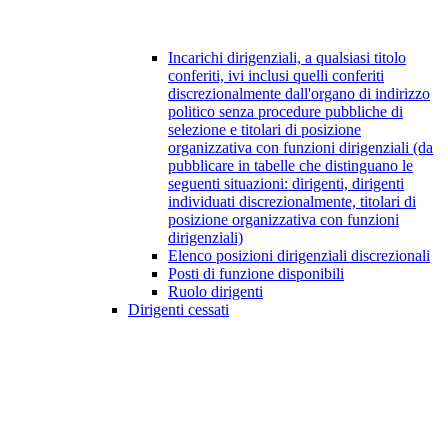
Incarichi dirigenziali, a qualsiasi titolo
conferiti, ivi inclusi quelli conferiti
discrezionalmente dall'organo di indirizzo
politico senza procedure pubbliche di
selezione e titolari di posizione
organizzativa con funzioni dirigenziali (da
pubblicare in tabelle che distinguano le
seguenti situazioni: dirigenti, dirigenti
individuati discrezionalmente, titolari di
posizione organizzativa con funzioni
dirigenziali)
Elenco posizioni dirigenziali discrezionali
Posti di funzione disponibili
Ruolo dirigenti
Dirigenti cessati