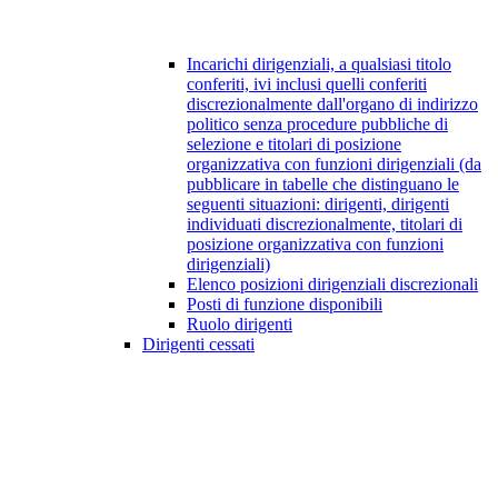
Incarichi dirigenziali, a qualsiasi titolo
conferiti, ivi inclusi quelli conferiti
discrezionalmente dall'organo di indirizzo
politico senza procedure pubbliche di
selezione e titolari di posizione
organizzativa con funzioni dirigenziali (da
pubblicare in tabelle che distinguano le
seguenti situazioni: dirigenti, dirigenti
individuati discrezionalmente, titolari di
posizione organizzativa con funzioni
dirigenziali)
Elenco posizioni dirigenziali discrezionali
Posti di funzione disponibili
Ruolo dirigenti
Dirigenti cessati