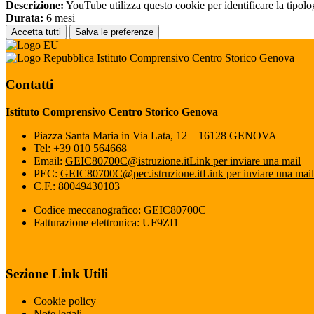
Descrizione:
YouTube utilizza questo cookie per identificare la tipologi
Durata:
6 mesi
Accetta tutti
Salva le preferenze
Istituto Comprensivo Centro Storico Genova
Contatti
Istituto Comprensivo Centro Storico Genova
Piazza Santa Maria in Via Lata, 12 – 16128 GENOVA
Tel:
+39 010 564668
Email:
GEIC80700C@istruzione.it
Link per inviare una mail
PEC:
GEIC80700C@pec.istruzione.it
Link per inviare una mail
C.F.: 80049430103
Codice meccanografico: GEIC80700C
Fatturazione elettronica: UF9ZI1
Sezione Link Utili
Cookie policy
Note legali