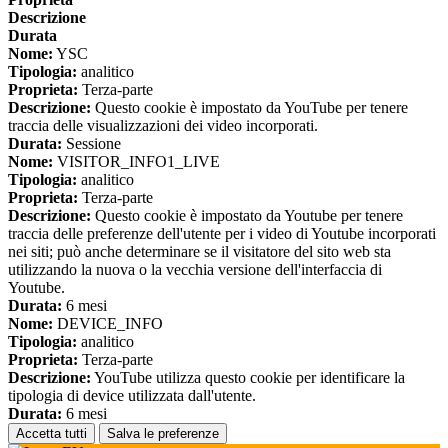
Descrizione
Durata
Nome:
YSC
Tipologia:
analitico
Proprieta:
Terza-parte
Descrizione:
Questo cookie è impostato da YouTube per tenere
traccia delle visualizzazioni dei video incorporati.
Durata:
Sessione
Nome:
VISITOR_INFO1_LIVE
Tipologia:
analitico
Proprieta:
Terza-parte
Descrizione:
Questo cookie è impostato da Youtube per tenere
traccia delle preferenze dell'utente per i video di Youtube incorporati
nei siti; può anche determinare se il visitatore del sito web sta
utilizzando la nuova o la vecchia versione dell'interfaccia di
Youtube.
Durata:
6 mesi
Nome:
DEVICE_INFO
Tipologia:
analitico
Proprieta:
Terza-parte
Descrizione:
YouTube utilizza questo cookie per identificare la
tipologia di device utilizzata dall'utente.
Durata:
6 mesi
Accetta tutti
Salva le preferenze