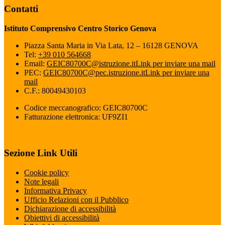
Contatti
Istituto Comprensivo Centro Storico Genova
Piazza Santa Maria in Via Lata, 12 – 16128 GENOVA
Tel:
+39 010 564668
Email:
GEIC80700C@istruzione.it
Link per inviare una mail
PEC:
GEIC80700C@pec.istruzione.it
Link per inviare una
mail
C.F.: 80049430103
Codice meccanografico: GEIC80700C
Fatturazione elettronica: UF9ZI1
Sezione Link Utili
Cookie policy
Note legali
Informativa Privacy
Ufficio Relazioni con il Pubblico
Dichiarazione di accessibilità
Obiettivi di accessibilità