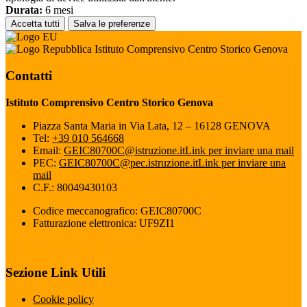
Durata:
6 mesi
Accetta tutti
Salva le preferenze
Istituto Comprensivo Centro Storico Genova
Contatti
Istituto Comprensivo Centro Storico Genova
Piazza Santa Maria in Via Lata, 12 – 16128 GENOVA
Tel:
+39 010 564668
Email:
GEIC80700C@istruzione.it
Link per inviare una mail
PEC:
GEIC80700C@pec.istruzione.it
Link per inviare una
mail
C.F.: 80049430103
Codice meccanografico: GEIC80700C
Fatturazione elettronica: UF9ZI1
Sezione Link Utili
Cookie policy