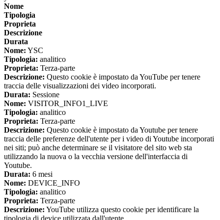
Nome
Tipologia
Proprieta
Descrizione
Durata
Nome:
YSC
Tipologia:
analitico
Proprieta:
Terza-parte
Descrizione:
Questo cookie è impostato da YouTube per tenere
traccia delle visualizzazioni dei video incorporati.
Durata:
Sessione
Nome:
VISITOR_INFO1_LIVE
Tipologia:
analitico
Proprieta:
Terza-parte
Descrizione:
Questo cookie è impostato da Youtube per tenere
traccia delle preferenze dell'utente per i video di Youtube incorporati
nei siti; può anche determinare se il visitatore del sito web sta
utilizzando la nuova o la vecchia versione dell'interfaccia di
Youtube.
Durata:
6 mesi
Nome:
DEVICE_INFO
Tipologia:
analitico
Proprieta:
Terza-parte
Descrizione:
YouTube utilizza questo cookie per identificare la
tipologia di device utilizzata dall'utente.