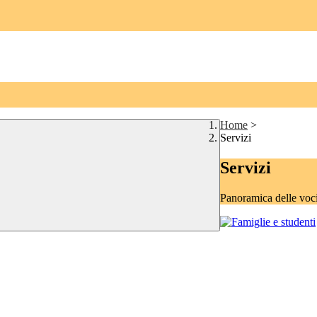
Home
>
Servizi
Servizi
Panoramica delle voc