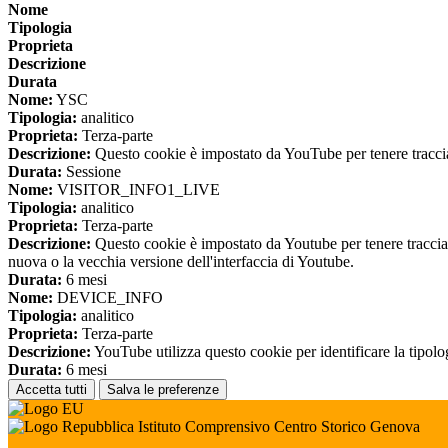
Nome
Tipologia
Proprieta
Descrizione
Durata
Nome:
YSC
Tipologia:
analitico
Proprieta:
Terza-parte
Descrizione:
Questo cookie è impostato da YouTube per tenere traccia 
Durata:
Sessione
Nome:
VISITOR_INFO1_LIVE
Tipologia:
analitico
Proprieta:
Terza-parte
Descrizione:
Questo cookie è impostato da Youtube per tenere traccia de
nuova o la vecchia versione dell'interfaccia di Youtube.
Durata:
6 mesi
Nome:
DEVICE_INFO
Tipologia:
analitico
Proprieta:
Terza-parte
Descrizione:
YouTube utilizza questo cookie per identificare la tipologi
Durata:
6 mesi
Accetta tutti
Salva le preferenze
Istituto Comprensivo Centro Storico Genova