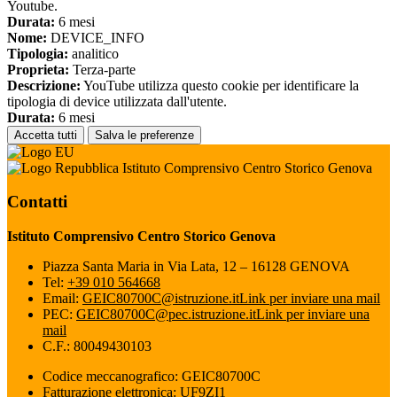
Youtube.
Durata:
6 mesi
Nome:
DEVICE_INFO
Tipologia:
analitico
Proprieta:
Terza-parte
Descrizione:
YouTube utilizza questo cookie per identificare la
tipologia di device utilizzata dall'utente.
Durata:
6 mesi
Accetta tutti
Salva le preferenze
Istituto Comprensivo Centro Storico Genova
Contatti
Istituto Comprensivo Centro Storico Genova
Piazza Santa Maria in Via Lata, 12 – 16128 GENOVA
Tel:
+39 010 564668
Email:
GEIC80700C@istruzione.it
Link per inviare una mail
PEC:
GEIC80700C@pec.istruzione.it
Link per inviare una
mail
C.F.: 80049430103
Codice meccanografico: GEIC80700C
Fatturazione elettronica: UF9ZI1