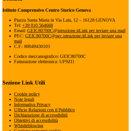
Istituto Comprensivo Centro Storico Genova
Piazza Santa Maria in Via Lata, 12 – 16128 GENOVA
Tel:
+39 010 564668
Email:
GEIC80700C@istruzione.it
Link per inviare una mail
PEC:
GEIC80700C@pec.istruzione.it
Link per inviare una
mail
C.F.: 80049430103
Codice meccanografico: GEIC80700C
Fatturazione elettronica: UF9ZI1
Sezione Link Utili
Cookie policy
Note legali
Informativa Privacy
Ufficio Relazioni con il Pubblico
Dichiarazione di accessibilità
Obiettivi di accessibilità
Whistleblowing
Gestione consensi cookie