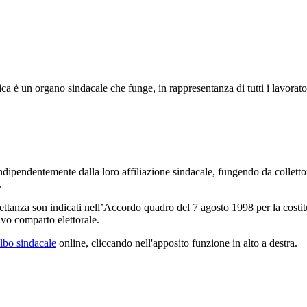
ica è un organo sindacale che funge, in rappresentanza di tutti i lavorator
 indipendentemente dalla loro affiliazione sindacale, fungendo da collett
.
ettanza son indicati nell’Accordo quadro del 7 agosto 1998 per la costitu
ivo comparto elettorale.
lbo sindacale
online, cliccando nell'apposito funzione in alto a destra.