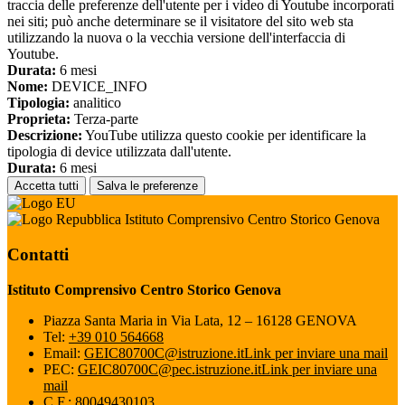
traccia delle preferenze dell'utente per i video di Youtube incorporati
nei siti; può anche determinare se il visitatore del sito web sta
utilizzando la nuova o la vecchia versione dell'interfaccia di
Youtube.
Durata:
6 mesi
Nome:
DEVICE_INFO
Tipologia:
analitico
Proprieta:
Terza-parte
Descrizione:
YouTube utilizza questo cookie per identificare la
tipologia di device utilizzata dall'utente.
Durata:
6 mesi
Accetta tutti
Salva le preferenze
Istituto Comprensivo Centro Storico Genova
Contatti
Istituto Comprensivo Centro Storico Genova
Piazza Santa Maria in Via Lata, 12 – 16128 GENOVA
Tel:
+39 010 564668
Email:
GEIC80700C@istruzione.it
Link per inviare una mail
PEC:
GEIC80700C@pec.istruzione.it
Link per inviare una
mail
C.F.: 80049430103