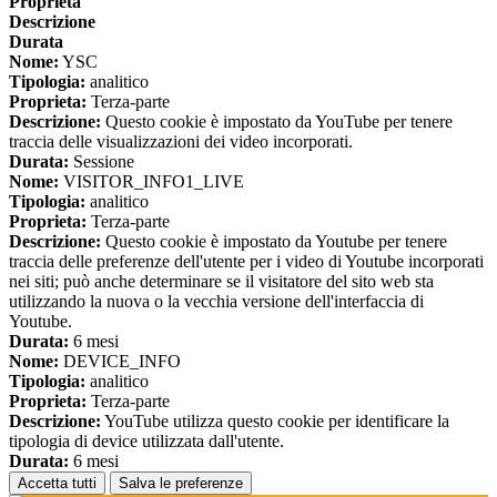
Proprieta
Descrizione
Durata
Nome:
YSC
Tipologia:
analitico
Proprieta:
Terza-parte
Descrizione:
Questo cookie è impostato da YouTube per tenere
traccia delle visualizzazioni dei video incorporati.
Durata:
Sessione
Nome:
VISITOR_INFO1_LIVE
Tipologia:
analitico
Proprieta:
Terza-parte
Descrizione:
Questo cookie è impostato da Youtube per tenere
traccia delle preferenze dell'utente per i video di Youtube incorporati
nei siti; può anche determinare se il visitatore del sito web sta
utilizzando la nuova o la vecchia versione dell'interfaccia di
Youtube.
Durata:
6 mesi
Nome:
DEVICE_INFO
Tipologia:
analitico
Proprieta:
Terza-parte
Descrizione:
YouTube utilizza questo cookie per identificare la
tipologia di device utilizzata dall'utente.
Durata:
6 mesi
Accetta tutti
Salva le preferenze