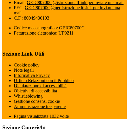
Email:
GEIC80700C@istruzione.it
Link per inviare una mail
PEC:
GEIC80700C@pec.istruzione.it
Link per inviare una
mail
C.F.: 80049430103
Codice meccanografico: GEIC80700C
Fatturazione elettronica: UF9ZI1
Sezione Link Utili
Cookie policy
Note legali
Informativa Privacy
Ufficio Relazioni con il Pubblico
Dichiarazione di accessibilità
Obiettivi di accessibilità
Whistleblowing
Gestione consensi cookie
Amministrazione trasparente
Pagina visualizzata
1032
volte
Sezione Copyright