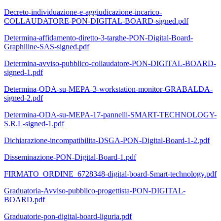
Decreto-individuazione-e-aggiudicazione-incarico-
COLLAUDATORE-PON-DIGITAL-BOARD-signed.pdf
Determina-affidamento-diretto-3-targhe-PON-Digital-Board-
Graphiline-SAS-signed.pdf
Determina-avviso-pubblico-collaudatore-PON-DIGITAL-BOARD-
signed-1.pdf
Determina-ODA-su-MEPA-3-workstation-monitor-GRABALDA-
signed-2.pdf
Determina-ODA-su-MEPA-17-pannelli-SMART-TECHNOLOGY-
S.R.L-signed-1.pdf
Dichiarazione-incompatibilita-DSGA-PON-Digital-Board-1-2.pdf
Disseminazione-PON-Digital-Board-1.pdf
FIRMATO_ORDINE_6728348-digital-board-Smart-technology.pdf
Graduatoria-Avviso-pubblico-progettista-PON-DIGITAL-
BOARD.pdf
Graduatorie-pon-digital-board-liguria.pdf