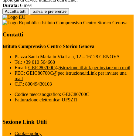
Durata:
6 mesi
Accetta tutti
Salva le preferenze
Istituto Comprensivo Centro Storico Genova
Contatti
Istituto Comprensivo Centro Storico Genova
Piazza Santa Maria in Via Lata, 12 – 16128 GENOVA
Tel:
+39 010 564668
Email:
GEIC80700C@istruzione.it
Link per inviare una mail
PEC:
GEIC80700C@pec.istruzione.it
Link per inviare una
mail
C.F.: 80049430103
Codice meccanografico: GEIC80700C
Fatturazione elettronica: UF9ZI1
Sezione Link Utili
Cookie policy