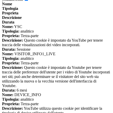
Nome
Tipologia
Proprieta
Descrizione
Durata
Nome:
YSC
Tipologia:
analitico
Proprieta:
Terza-parte
Descrizione:
Questo cookie è impostato da YouTube per tenere
traccia delle visualizzazioni dei video incorporati.
Durata:
Sessione
Nome:
VISITOR_INFO1_LIVE
Tipologia:
analitico
Proprieta:
Terza-parte
Descrizione:
Questo cookie è impostato da Youtube per tenere
traccia delle preferenze dell'utente per i video di Youtube incorporati
nei siti; può anche determinare se il visitatore del sito web sta
utilizzando la nuova o la vecchia versione dell'interfaccia di
Youtube.
Durata:
6 mesi
Nome:
DEVICE_INFO
Tipologia:
analitico
Proprieta:
Terza-parte
Descrizione:
YouTube utilizza questo cookie per identificare la
tipologia di device utilizzata dall'utente.