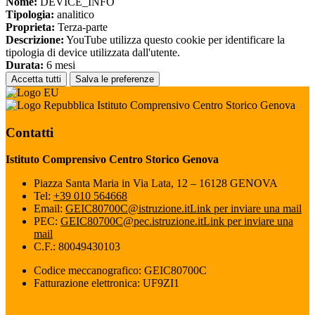
Nome:
DEVICE_INFO
Tipologia:
analitico
Proprieta:
Terza-parte
Descrizione:
YouTube utilizza questo cookie per identificare la
tipologia di device utilizzata dall'utente.
Durata:
6 mesi
Accetta tutti
Salva le preferenze
Istituto Comprensivo Centro Storico Genova
Contatti
Istituto Comprensivo Centro Storico Genova
Piazza Santa Maria in Via Lata, 12 – 16128 GENOVA
Tel:
+39 010 564668
Email:
GEIC80700C@istruzione.it
Link per inviare una mail
PEC:
GEIC80700C@pec.istruzione.it
Link per inviare una
mail
C.F.: 80049430103
Codice meccanografico: GEIC80700C
Fatturazione elettronica: UF9ZI1