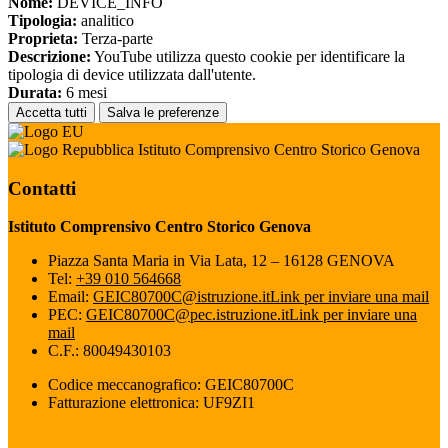
Nome:
DEVICE_INFO
Tipologia:
analitico
Proprieta:
Terza-parte
Descrizione:
YouTube utilizza questo cookie per identificare la
tipologia di device utilizzata dall'utente.
Durata:
6 mesi
Accetta tutti
Salva le preferenze
Istituto Comprensivo Centro Storico Genova
Contatti
Istituto Comprensivo Centro Storico Genova
Piazza Santa Maria in Via Lata, 12 – 16128 GENOVA
Tel:
+39 010 564668
Email:
GEIC80700C@istruzione.it
Link per inviare una mail
PEC:
GEIC80700C@pec.istruzione.it
Link per inviare una
mail
C.F.: 80049430103
Codice meccanografico: GEIC80700C
Fatturazione elettronica: UF9ZI1