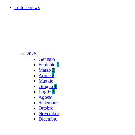
Tutte le news
2026
Gennaio
Febbraio
1
Marzo
3
Aprile
2
Maggio
Giugno
1
Luglio
1
Agosto
Settembre
Ottobre
Novembre
Dicembre