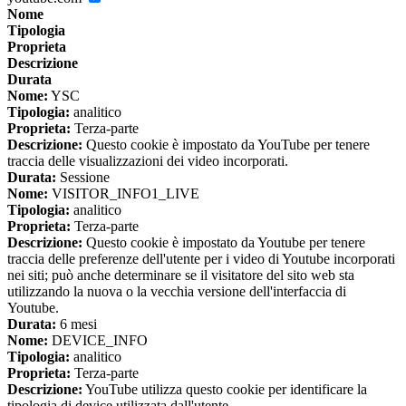
Nome
Tipologia
Proprieta
Descrizione
Durata
Nome:
YSC
Tipologia:
analitico
Proprieta:
Terza-parte
Descrizione:
Questo cookie è impostato da YouTube per tenere
traccia delle visualizzazioni dei video incorporati.
Durata:
Sessione
Nome:
VISITOR_INFO1_LIVE
Tipologia:
analitico
Proprieta:
Terza-parte
Descrizione:
Questo cookie è impostato da Youtube per tenere
traccia delle preferenze dell'utente per i video di Youtube incorporati
nei siti; può anche determinare se il visitatore del sito web sta
utilizzando la nuova o la vecchia versione dell'interfaccia di
Youtube.
Durata:
6 mesi
Nome:
DEVICE_INFO
Tipologia:
analitico
Proprieta:
Terza-parte
Descrizione:
YouTube utilizza questo cookie per identificare la
tipologia di device utilizzata dall'utente.