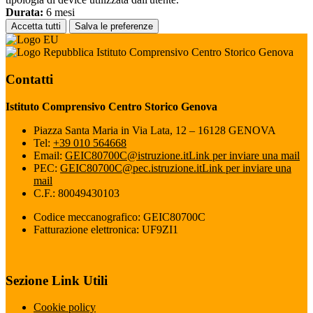
Durata:
6 mesi
Accetta tutti
Salva le preferenze
Istituto Comprensivo Centro Storico Genova
Contatti
Istituto Comprensivo Centro Storico Genova
Piazza Santa Maria in Via Lata, 12 – 16128 GENOVA
Tel:
+39 010 564668
Email:
GEIC80700C@istruzione.it
Link per inviare una mail
PEC:
GEIC80700C@pec.istruzione.it
Link per inviare una
mail
C.F.: 80049430103
Codice meccanografico: GEIC80700C
Fatturazione elettronica: UF9ZI1
Sezione Link Utili
Cookie policy