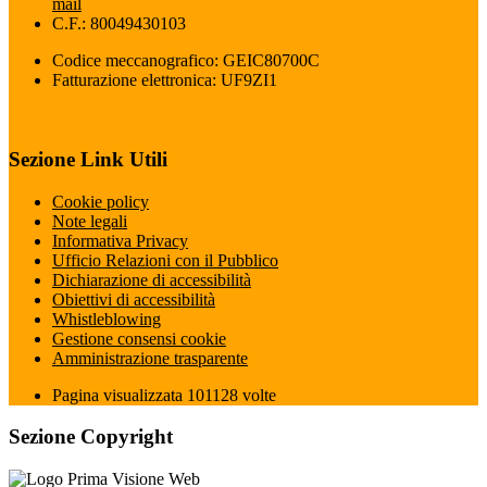
mail
C.F.: 80049430103
Codice meccanografico: GEIC80700C
Fatturazione elettronica: UF9ZI1
Sezione Link Utili
Cookie policy
Note legali
Informativa Privacy
Ufficio Relazioni con il Pubblico
Dichiarazione di accessibilità
Obiettivi di accessibilità
Whistleblowing
Gestione consensi cookie
Amministrazione trasparente
Pagina visualizzata
101128
volte
Sezione Copyright