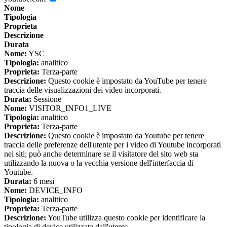
Nome
Tipologia
Proprieta
Descrizione
Durata
Nome:
YSC
Tipologia:
analitico
Proprieta:
Terza-parte
Descrizione:
Questo cookie è impostato da YouTube per tenere
traccia delle visualizzazioni dei video incorporati.
Durata:
Sessione
Nome:
VISITOR_INFO1_LIVE
Tipologia:
analitico
Proprieta:
Terza-parte
Descrizione:
Questo cookie è impostato da Youtube per tenere
traccia delle preferenze dell'utente per i video di Youtube incorporati
nei siti; può anche determinare se il visitatore del sito web sta
utilizzando la nuova o la vecchia versione dell'interfaccia di
Youtube.
Durata:
6 mesi
Nome:
DEVICE_INFO
Tipologia:
analitico
Proprieta:
Terza-parte
Descrizione:
YouTube utilizza questo cookie per identificare la
tipologia di device utilizzata dall'utente.