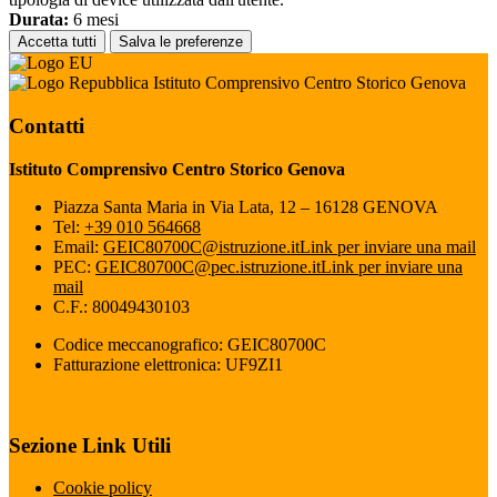
Durata:
6 mesi
Accetta tutti
Salva le preferenze
Istituto Comprensivo Centro Storico Genova
Contatti
Istituto Comprensivo Centro Storico Genova
Piazza Santa Maria in Via Lata, 12 – 16128 GENOVA
Tel:
+39 010 564668
Email:
GEIC80700C@istruzione.it
Link per inviare una mail
PEC:
GEIC80700C@pec.istruzione.it
Link per inviare una
mail
C.F.: 80049430103
Codice meccanografico: GEIC80700C
Fatturazione elettronica: UF9ZI1
Sezione Link Utili
Cookie policy