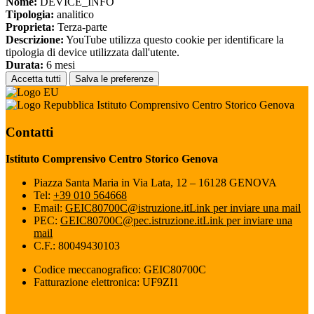
Nome:
DEVICE_INFO
Tipologia:
analitico
Proprieta:
Terza-parte
Descrizione:
YouTube utilizza questo cookie per identificare la
tipologia di device utilizzata dall'utente.
Durata:
6 mesi
Accetta tutti
Salva le preferenze
Istituto Comprensivo Centro Storico Genova
Contatti
Istituto Comprensivo Centro Storico Genova
Piazza Santa Maria in Via Lata, 12 – 16128 GENOVA
Tel:
+39 010 564668
Email:
GEIC80700C@istruzione.it
Link per inviare una mail
PEC:
GEIC80700C@pec.istruzione.it
Link per inviare una
mail
C.F.: 80049430103
Codice meccanografico: GEIC80700C
Fatturazione elettronica: UF9ZI1