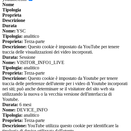
Nome
Tipologia
Proprieta
Descrizione
Durata
Nome:
YSC
Tipologia:
analitico
Proprieta:
Terza-parte
Descrizione:
Questo cookie è impostato da YouTube per tenere
traccia delle visualizzazioni dei video incorporati.
Durata:
Sessione
Nome:
VISITOR_INFO1_LIVE
Tipologia:
analitico
Proprieta:
Terza-parte
Descrizione:
Questo cookie è impostato da Youtube per tenere
traccia delle preferenze dell'utente per i video di Youtube incorporati
nei siti; può anche determinare se il visitatore del sito web sta
utilizzando la nuova o la vecchia versione dell'interfaccia di
Youtube.
Durata:
6 mesi
Nome:
DEVICE_INFO
Tipologia:
analitico
Proprieta:
Terza-parte
Descrizione:
YouTube utilizza questo cookie per identificare la
tipologia di device utilizzata dall'utente.