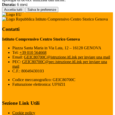
Durata:
6 mesi
Accetta tutti
Salva le preferenze
Istituto Comprensivo Centro Storico Genova
Contatti
Istituto Comprensivo Centro Storico Genova
Piazza Santa Maria in Via Lata, 12 – 16128 GENOVA
Tel:
+39 010 564668
Email:
GEIC80700C@istruzione.it
Link per inviare una mail
PEC:
GEIC80700C@pec.istruzione.it
Link per inviare una
mail
C.F.: 80049430103
Codice meccanografico: GEIC80700C
Fatturazione elettronica: UF9ZI1
Sezione Link Utili
Cookie policy