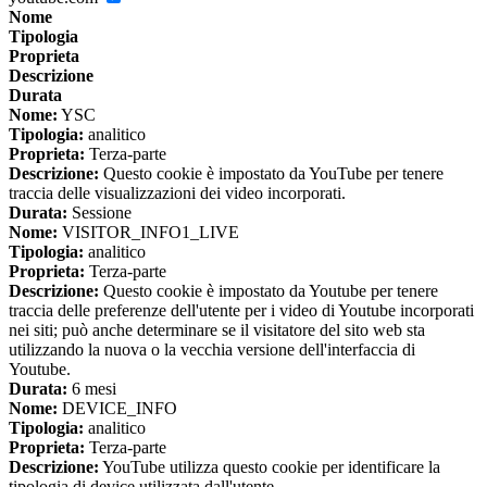
Nome
Tipologia
Proprieta
Descrizione
Durata
Nome:
YSC
Tipologia:
analitico
Proprieta:
Terza-parte
Descrizione:
Questo cookie è impostato da YouTube per tenere
traccia delle visualizzazioni dei video incorporati.
Durata:
Sessione
Nome:
VISITOR_INFO1_LIVE
Tipologia:
analitico
Proprieta:
Terza-parte
Descrizione:
Questo cookie è impostato da Youtube per tenere
traccia delle preferenze dell'utente per i video di Youtube incorporati
nei siti; può anche determinare se il visitatore del sito web sta
utilizzando la nuova o la vecchia versione dell'interfaccia di
Youtube.
Durata:
6 mesi
Nome:
DEVICE_INFO
Tipologia:
analitico
Proprieta:
Terza-parte
Descrizione:
YouTube utilizza questo cookie per identificare la
tipologia di device utilizzata dall'utente.