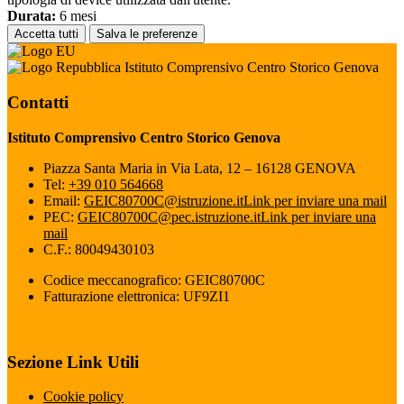
Durata:
6 mesi
Accetta tutti
Salva le preferenze
Istituto Comprensivo Centro Storico Genova
Contatti
Istituto Comprensivo Centro Storico Genova
Piazza Santa Maria in Via Lata, 12 – 16128 GENOVA
Tel:
+39 010 564668
Email:
GEIC80700C@istruzione.it
Link per inviare una mail
PEC:
GEIC80700C@pec.istruzione.it
Link per inviare una
mail
C.F.: 80049430103
Codice meccanografico: GEIC80700C
Fatturazione elettronica: UF9ZI1
Sezione Link Utili
Cookie policy