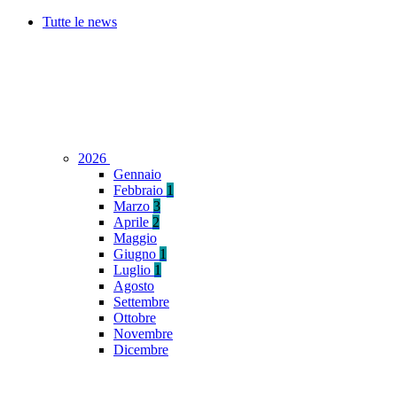
Tutte le news
2026
Gennaio
Febbraio
1
Marzo
3
Aprile
2
Maggio
Giugno
1
Luglio
1
Agosto
Settembre
Ottobre
Novembre
Dicembre