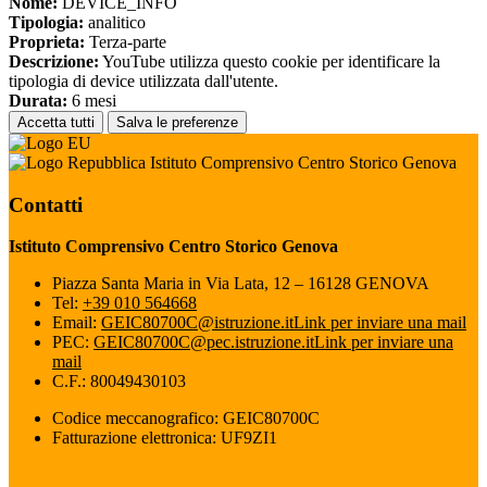
Nome:
DEVICE_INFO
Tipologia:
analitico
Proprieta:
Terza-parte
Descrizione:
YouTube utilizza questo cookie per identificare la
tipologia di device utilizzata dall'utente.
Durata:
6 mesi
Accetta tutti
Salva le preferenze
Istituto Comprensivo Centro Storico Genova
Contatti
Istituto Comprensivo Centro Storico Genova
Piazza Santa Maria in Via Lata, 12 – 16128 GENOVA
Tel:
+39 010 564668
Email:
GEIC80700C@istruzione.it
Link per inviare una mail
PEC:
GEIC80700C@pec.istruzione.it
Link per inviare una
mail
C.F.: 80049430103
Codice meccanografico: GEIC80700C
Fatturazione elettronica: UF9ZI1