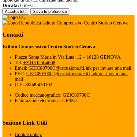
Durata:
6 mesi
Accetta tutti
Salva le preferenze
Istituto Comprensivo Centro Storico Genova
Contatti
Istituto Comprensivo Centro Storico Genova
Piazza Santa Maria in Via Lata, 12 – 16128 GENOVA
Tel:
+39 010 564668
Email:
GEIC80700C@istruzione.it
Link per inviare una mail
PEC:
GEIC80700C@pec.istruzione.it
Link per inviare una
mail
C.F.: 80049430103
Codice meccanografico: GEIC80700C
Fatturazione elettronica: UF9ZI1
Sezione Link Utili
Cookie policy