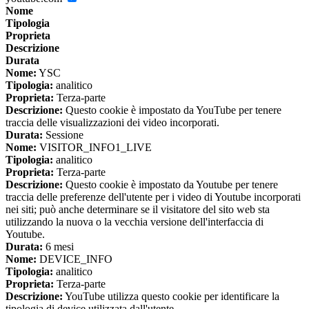
Nome
Tipologia
Proprieta
Descrizione
Durata
Nome:
YSC
Tipologia:
analitico
Proprieta:
Terza-parte
Descrizione:
Questo cookie è impostato da YouTube per tenere
traccia delle visualizzazioni dei video incorporati.
Durata:
Sessione
Nome:
VISITOR_INFO1_LIVE
Tipologia:
analitico
Proprieta:
Terza-parte
Descrizione:
Questo cookie è impostato da Youtube per tenere
traccia delle preferenze dell'utente per i video di Youtube incorporati
nei siti; può anche determinare se il visitatore del sito web sta
utilizzando la nuova o la vecchia versione dell'interfaccia di
Youtube.
Durata:
6 mesi
Nome:
DEVICE_INFO
Tipologia:
analitico
Proprieta:
Terza-parte
Descrizione:
YouTube utilizza questo cookie per identificare la
tipologia di device utilizzata dall'utente.