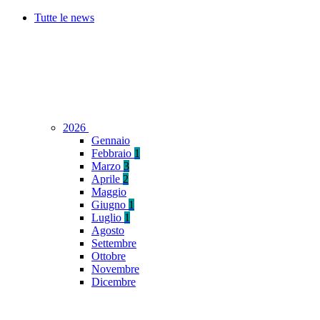
Tutte le news
2026
Gennaio
Febbraio
1
Marzo
3
Aprile
2
Maggio
Giugno
1
Luglio
1
Agosto
Settembre
Ottobre
Novembre
Dicembre