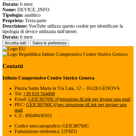
Durata:
6 mesi
Nome:
DEVICE_INFO
Tipologia:
analitico
Proprieta:
Terza-parte
Descrizione:
YouTube utilizza questo cookie per identificare la
tipologia di device utilizzata dall'utente.
Durata:
6 mesi
Accetta tutti
Salva le preferenze
Istituto Comprensivo Centro Storico Genova
Contatti
Istituto Comprensivo Centro Storico Genova
Piazza Santa Maria in Via Lata, 12 – 16128 GENOVA
Tel:
+39 010 564668
Email:
GEIC80700C@istruzione.it
Link per inviare una mail
PEC:
GEIC80700C@pec.istruzione.it
Link per inviare una
mail
C.F.: 80049430103
Codice meccanografico: GEIC80700C
Fatturazione elettronica: UF9ZI1