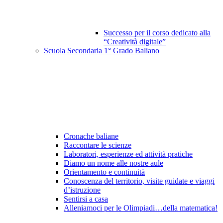
Successo per il corso dedicato alla
“Creatività digitale”
Scuola Secondaria 1° Grado Baliano
Cronache baliane
Raccontare le scienze
Laboratori, esperienze ed attività pratiche
Diamo un nome alle nostre aule
Orientamento e continuità
Conoscenza del territorio, visite guidate e viaggi
d’istruzione
Sentirsi a casa
Alleniamoci per le Olimpiadi…della matematica!