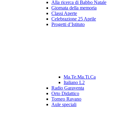
Alla ricerca di Babbo Natale
Giornata della memoria
Classi Aperte
Celebrazione 25 Aprile
Progetti d’Istituto
Ma.Te.Ma.Ti.Ca
Italiano L2
Radio Garaventa
Orto Didattico
Torneo Ravano
Aule speciali