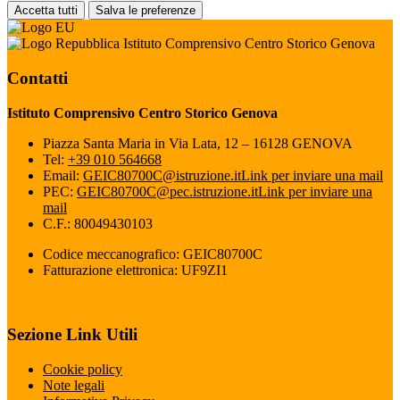
Accetta tutti
Salva le preferenze
Istituto Comprensivo Centro Storico Genova
Contatti
Istituto Comprensivo Centro Storico Genova
Piazza Santa Maria in Via Lata, 12 – 16128 GENOVA
Tel:
+39 010 564668
Email:
GEIC80700C@istruzione.it
Link per inviare una mail
PEC:
GEIC80700C@pec.istruzione.it
Link per inviare una
mail
C.F.: 80049430103
Codice meccanografico: GEIC80700C
Fatturazione elettronica: UF9ZI1
Sezione Link Utili
Cookie policy
Note legali