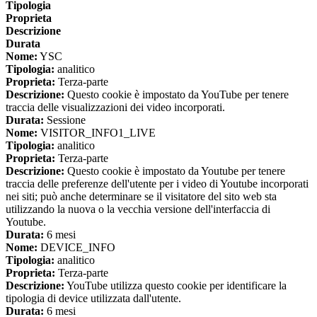
Tipologia
Proprieta
Descrizione
Durata
Nome:
YSC
Tipologia:
analitico
Proprieta:
Terza-parte
Descrizione:
Questo cookie è impostato da YouTube per tenere
traccia delle visualizzazioni dei video incorporati.
Durata:
Sessione
Nome:
VISITOR_INFO1_LIVE
Tipologia:
analitico
Proprieta:
Terza-parte
Descrizione:
Questo cookie è impostato da Youtube per tenere
traccia delle preferenze dell'utente per i video di Youtube incorporati
nei siti; può anche determinare se il visitatore del sito web sta
utilizzando la nuova o la vecchia versione dell'interfaccia di
Youtube.
Durata:
6 mesi
Nome:
DEVICE_INFO
Tipologia:
analitico
Proprieta:
Terza-parte
Descrizione:
YouTube utilizza questo cookie per identificare la
tipologia di device utilizzata dall'utente.
Durata:
6 mesi