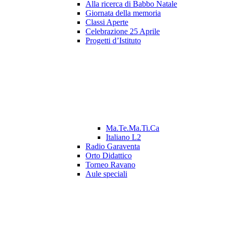
Alla ricerca di Babbo Natale
Giornata della memoria
Classi Aperte
Celebrazione 25 Aprile
Progetti d’Istituto
Ma.Te.Ma.Ti.Ca
Italiano L2
Radio Garaventa
Orto Didattico
Torneo Ravano
Aule speciali