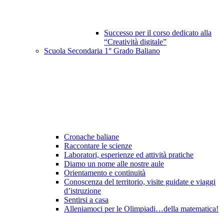
Successo per il corso dedicato alla
“Creatività digitale”
Scuola Secondaria 1° Grado Baliano
Cronache baliane
Raccontare le scienze
Laboratori, esperienze ed attività pratiche
Diamo un nome alle nostre aule
Orientamento e continuità
Conoscenza del territorio, visite guidate e viaggi
d’istruzione
Sentirsi a casa
Alleniamoci per le Olimpiadi…della matematica!