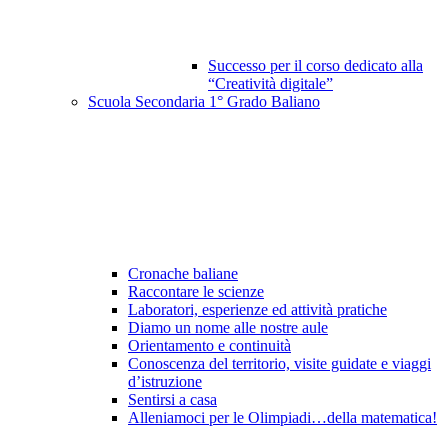
Successo per il corso dedicato alla
“Creatività digitale”
Scuola Secondaria 1° Grado Baliano
Cronache baliane
Raccontare le scienze
Laboratori, esperienze ed attività pratiche
Diamo un nome alle nostre aule
Orientamento e continuità
Conoscenza del territorio, visite guidate e viaggi
d’istruzione
Sentirsi a casa
Alleniamoci per le Olimpiadi…della matematica!