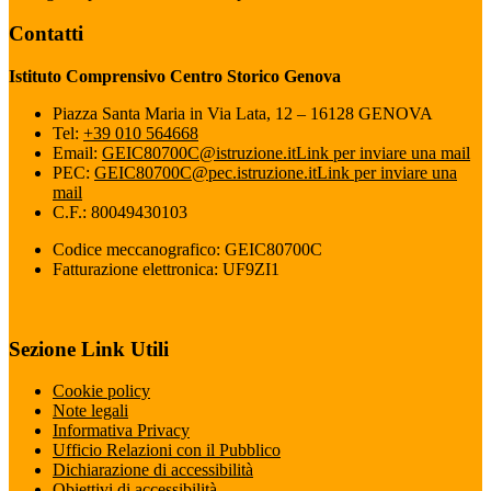
Contatti
Istituto Comprensivo Centro Storico Genova
Piazza Santa Maria in Via Lata, 12 – 16128 GENOVA
Tel:
+39 010 564668
Email:
GEIC80700C@istruzione.it
Link per inviare una mail
PEC:
GEIC80700C@pec.istruzione.it
Link per inviare una
mail
C.F.: 80049430103
Codice meccanografico: GEIC80700C
Fatturazione elettronica: UF9ZI1
Sezione Link Utili
Cookie policy
Note legali
Informativa Privacy
Ufficio Relazioni con il Pubblico
Dichiarazione di accessibilità
Obiettivi di accessibilità