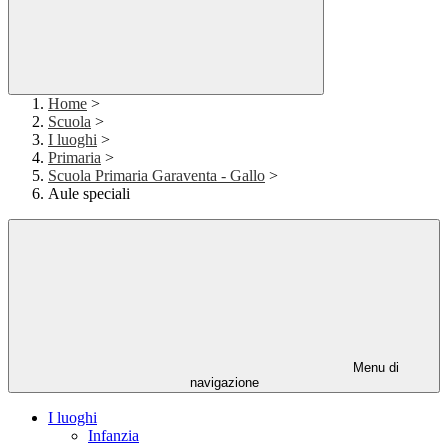
Home
>
Scuola
>
I luoghi
>
Primaria
>
Scuola Primaria Garaventa - Gallo
>
Aule speciali
Menu di
navigazione
I luoghi
Infanzia