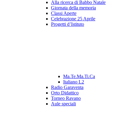
Alla ricerca di Babbo Natale
Giornata della memoria
Classi Aperte
Celebrazione 25 Aprile
Progetti d’Istituto
Ma.Te.Ma.Ti.Ca
Italiano L2
Radio Garaventa
Orto Didattico
Torneo Ravano
Aule speciali