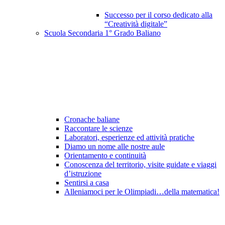
Successo per il corso dedicato alla
“Creatività digitale”
Scuola Secondaria 1° Grado Baliano
Cronache baliane
Raccontare le scienze
Laboratori, esperienze ed attività pratiche
Diamo un nome alle nostre aule
Orientamento e continuità
Conoscenza del territorio, visite guidate e viaggi
d’istruzione
Sentirsi a casa
Alleniamoci per le Olimpiadi…della matematica!