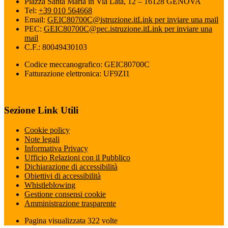
Piazza Santa Maria in Via Lata, 12 – 16128 GENOVA
Tel:
+39 010 564668
Email:
GEIC80700C@istruzione.it
Link per inviare una mail
PEC:
GEIC80700C@pec.istruzione.it
Link per inviare una
mail
C.F.: 80049430103
Codice meccanografico: GEIC80700C
Fatturazione elettronica: UF9ZI1
Sezione Link Utili
Cookie policy
Note legali
Informativa Privacy
Ufficio Relazioni con il Pubblico
Dichiarazione di accessibilità
Obiettivi di accessibilità
Whistleblowing
Gestione consensi cookie
Amministrazione trasparente
Pagina visualizzata
322
volte