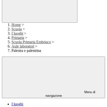
Home
>
Scuola
>
I luoghi
>
Primaria
>
Scuola Primaria Embriaco
>
Aule laboratori
>
Palestra e palestrina
Menu di
navigazione
I luoghi