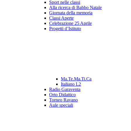
Sport nelle classi
Alla ricerca di Babbo Natale
Giornata della memoria
Classi Aperte
Celebrazione 25 Aprile
Progetti d’Istituto
Ma.Te.Ma.Ti.Ca
Italiano L2
Radio Garaventa
Orto Didattico
Torneo Ravano
Aule speciali