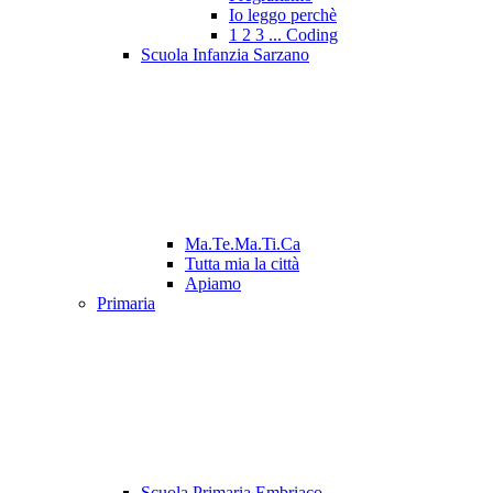
Io leggo perchè
1 2 3 ... Coding
Scuola Infanzia Sarzano
Ma.Te.Ma.Ti.Ca
Tutta mia la città
Apiamo
Primaria
Scuola Primaria Embriaco