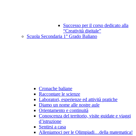
Successo per il corso dedicato alla
“Creatività digitale”
Scuola Secondaria 1° Grado Baliano
Cronache baliane
Raccontare le scienze
Laboratori, esperienze ed attività pratiche
Diamo un nome alle nostre aule
Orientamento e continuità
Conoscenza del territorio, visite guidate e viaggi
d’istruzione
Sentirsi a casa
Alleniamoci per le Olimpiadi…della matematica!