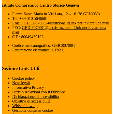
Istituto Comprensivo Centro Storico Genova
Piazza Santa Maria in Via Lata, 12 – 16128 GENOVA
Tel:
+39 010 564668
Email:
GEIC80700C@istruzione.it
Link per inviare una mail
PEC:
GEIC80700C@pec.istruzione.it
Link per inviare una
mail
C.F.: 80049430103
Codice meccanografico: GEIC80700C
Fatturazione elettronica: UF9ZI1
Sezione Link Utili
Cookie policy
Note legali
Informativa Privacy
Ufficio Relazioni con il Pubblico
Dichiarazione di accessibilità
Obiettivi di accessibilità
Whistleblowing
Gestione consensi cookie