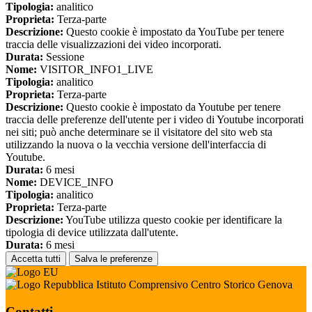
Tipologia:
analitico
Proprieta:
Terza-parte
Descrizione:
Questo cookie è impostato da YouTube per tenere
traccia delle visualizzazioni dei video incorporati.
Durata:
Sessione
Nome:
VISITOR_INFO1_LIVE
Tipologia:
analitico
Proprieta:
Terza-parte
Descrizione:
Questo cookie è impostato da Youtube per tenere
traccia delle preferenze dell'utente per i video di Youtube incorporati
nei siti; può anche determinare se il visitatore del sito web sta
utilizzando la nuova o la vecchia versione dell'interfaccia di
Youtube.
Durata:
6 mesi
Nome:
DEVICE_INFO
Tipologia:
analitico
Proprieta:
Terza-parte
Descrizione:
YouTube utilizza questo cookie per identificare la
tipologia di device utilizzata dall'utente.
Durata:
6 mesi
Accetta tutti
Salva le preferenze
Istituto Comprensivo Centro Storico Genova
Contatti