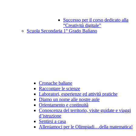
Successo per il corso dedicato alla
“Creatività digitale”
Scuola Secondaria 1° Grado Baliano
Cronache baliane
Raccontare le scienze
Laboratori, esperienze ed attività pratiche
Diamo un nome alle nostre aule
Orientamento e continuità
Conoscenza del territorio, visite guidate e viaggi
d’istruzione
Sentirsi a casa
Alleniamoci per le Olimpiadi…della matematica!