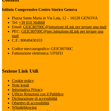
Istituto Comprensivo Centro Storico Genova
Piazza Santa Maria in Via Lata, 12 – 16128 GENOVA
Tel:
+39 010 564668
Email:
GEIC80700C@istruzione.it
Link per inviare una mail
PEC:
GEIC80700C@pec.istruzione.it
Link per inviare una
mail
C.F.: 80049430103
Codice meccanografico: GEIC80700C
Fatturazione elettronica: UF9ZI1
Sezione Link Utili
Cookie policy
Note legali
Informativa Privacy
Ufficio Relazioni con il Pubblico
Dichiarazione di accessibilità
Obiettivi di accessibilità
Whistleblowing