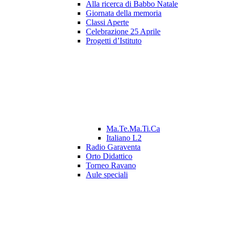
Alla ricerca di Babbo Natale
Giornata della memoria
Classi Aperte
Celebrazione 25 Aprile
Progetti d’Istituto
Ma.Te.Ma.Ti.Ca
Italiano L2
Radio Garaventa
Orto Didattico
Torneo Ravano
Aule speciali