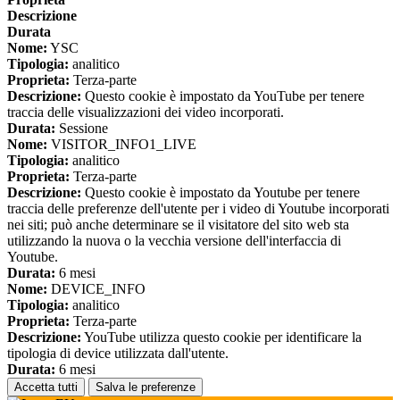
Descrizione
Durata
Nome:
YSC
Tipologia:
analitico
Proprieta:
Terza-parte
Descrizione:
Questo cookie è impostato da YouTube per tenere
traccia delle visualizzazioni dei video incorporati.
Durata:
Sessione
Nome:
VISITOR_INFO1_LIVE
Tipologia:
analitico
Proprieta:
Terza-parte
Descrizione:
Questo cookie è impostato da Youtube per tenere
traccia delle preferenze dell'utente per i video di Youtube incorporati
nei siti; può anche determinare se il visitatore del sito web sta
utilizzando la nuova o la vecchia versione dell'interfaccia di
Youtube.
Durata:
6 mesi
Nome:
DEVICE_INFO
Tipologia:
analitico
Proprieta:
Terza-parte
Descrizione:
YouTube utilizza questo cookie per identificare la
tipologia di device utilizzata dall'utente.
Durata:
6 mesi
Accetta tutti
Salva le preferenze