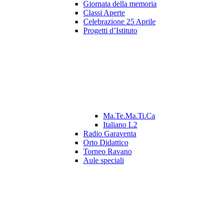
Giornata della memoria
Classi Aperte
Celebrazione 25 Aprile
Progetti d’Istituto
Ma.Te.Ma.Ti.Ca
Italiano L2
Radio Garaventa
Orto Didattico
Torneo Ravano
Aule speciali