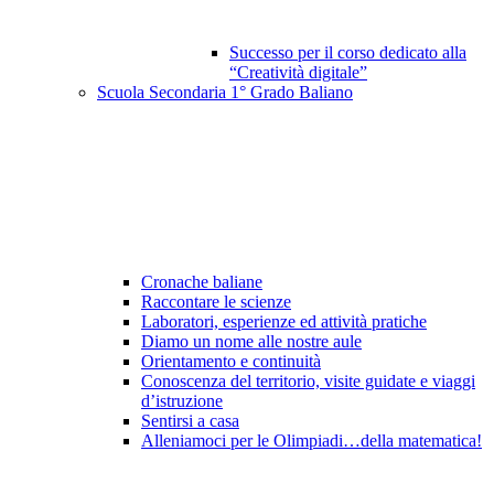
Successo per il corso dedicato alla
“Creatività digitale”
Scuola Secondaria 1° Grado Baliano
Cronache baliane
Raccontare le scienze
Laboratori, esperienze ed attività pratiche
Diamo un nome alle nostre aule
Orientamento e continuità
Conoscenza del territorio, visite guidate e viaggi
d’istruzione
Sentirsi a casa
Alleniamoci per le Olimpiadi…della matematica!