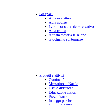
Gli spazi
Aula interattiva
Aula coding
Laboratorio artistico e creativo
Aula lettura
Attività motoria in salone
Giochiamo sul terrazzo
Progetti e attività
Continuità
Mercatino di Natale
Uscite didattiche
Educazione civica
Pregrafismo
Io leggo perchè
1 2 3 ... Coding